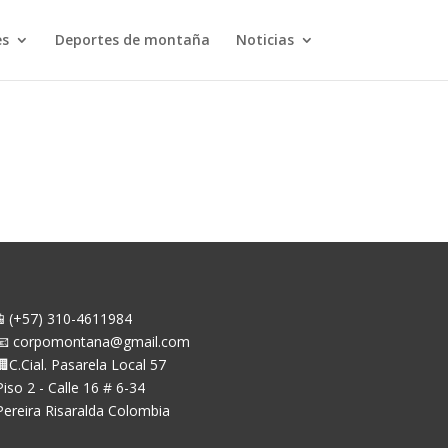
es
Deportes de montaña
Noticias
📱(+57) 310-4611984
📧 corpomontana@gmail.com
🏢C.Cial. Pasarela Local 57
Piso 2 - Calle 16 # 6-34
Pereira Risaralda Colombia