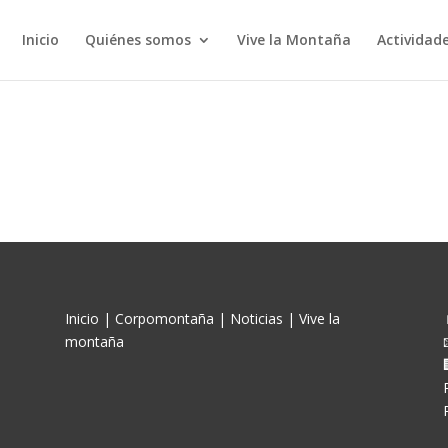
Inicio
Quiénes somos
Vive la Montaña
Actividad
Inicio
|
Corpomontaña
|
Noticias
|
Vive la
montaña